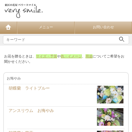
メニュー
お問い合わせ
お花を贈るときは、
サイズ・予算
や
色・イメージ
、
用途
についてご希望をお
聞かせください。
お悔やみ
胡蝶蘭 ライトブルー
アンスリウム お悔やみ