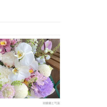
胡蝶蘭と芍薬