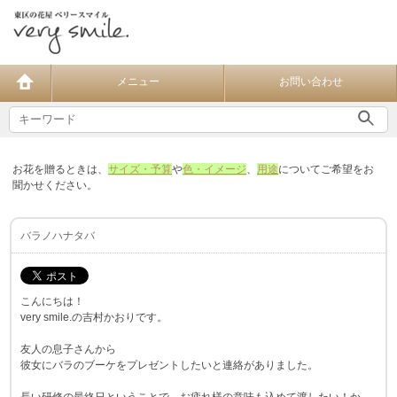
メニュー
お問い合わせ
お花を贈るときは、
サイズ・予算
や
色・イメージ
、
用途
についてご希望をお
聞かせください。
バラノハナタバ
こんにちは！
very smile.の吉村かおりです。
友人の息子さんから
彼女にバラのブーケをプレゼントしたいと連絡がありました。