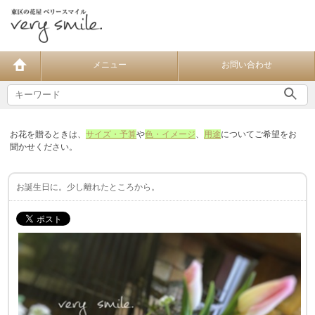
メニュー
お問い合わせ
お花を贈るときは、
サイズ・予算
や
色・イメージ
、
用途
についてご希望をお
聞かせください。
お誕生日に。少し離れたところから。